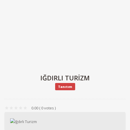
IĞDIRLI TURIZM
Tanıtım
0.00
( 0 votes )