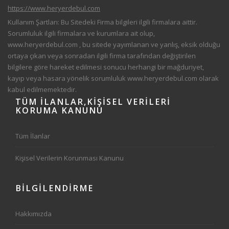
https://www.heryerdebul.com
Kullanım Şartları: Bu Sitedeki Firma bilgileri ilgili firmalara aittir.
Sorumluluk ilgili firmalara ve kurumlara ait olup,
www.heryerdebul.com
, bu sitede yayımlanan ve yanlış, eksik olduğu
ortaya çıkan veya sonradan ilgili firma tarafından değiştirilen
bilgilere göre hareket edilmesi sonucu herhangi bir mağduriyet,
kayıp veya hasara yönelik sorumluluk
www.heryerdebul.com
olarak
kabul edilmemektedir.
TÜM
İLANLAR,KIŞISEL VERILERI
KORUMA KANUNU
Tüm İlanlar
Kişisel Verilerin Korunması Kanunu
BİLGİLENDİRME
Hakkımızda