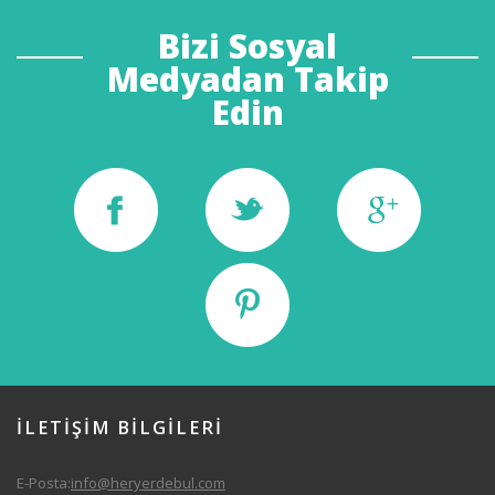
Bizi Sosyal
Medyadan Takip
Edin
İLETİŞİM
BİLGILERİ
E-Posta:
info@heryerdebul.com