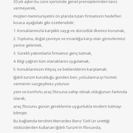
20 yılı aşkın bu süre içerisinde genel prensiplerinden taviz
vermeyerek,
müşteri memnuniyetini ön planda tutan firmamızın hedefleri
kısaca aşağıdaki gibi özetlenebilir;
1. Konuklarımızla karşılıklı saygı ve dürüstlük ilkemizi korumak,
2. Topluma, doğal çevreye ve insanlığa karşı olan görevlerimizi
yerine getirmek,
3. Sürekli yatırımlarla firmamızı genç tutmak,
4. Bilgi çağının tüm olanaklarını uygulamak,
5. Konuklarımızın ihtiyaç ve beklentilerini karşılamak.
Iğdırlı turizm kurulduğu günden beri, yolcularına iyi hizmet
vermenin vazgeçilmez yolunun
yeni ve konforlu araç filosuna sahip olmak olduğunun farkında
olarak,
araç filosunu günün gereklerine uygunlukla modern tutmayı
bilmiştir.
Bu bağlamda tercihini Mercedes-Benz Türk'ün ürettiği
otobüslerden kullanan Iğdırlı Turizm'in filosunda,