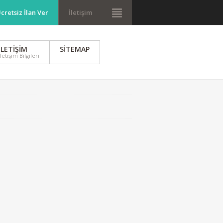
cretsiz İlan Ver
İletişim
İLETIŞIM
SITEMAP
İletişim Bilgileri