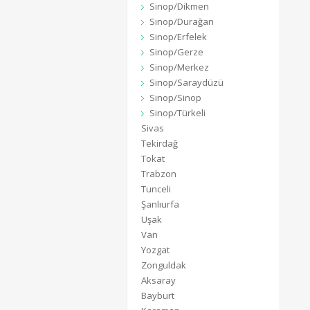
Sinop/Dikmen
Sinop/Durağan
Sinop/Erfelek
Sinop/Gerze
Sinop/Merkez
Sinop/Saraydüzü
Sinop/Sinop
Sinop/Türkeli
Sivas
Tekirdağ
Tokat
Trabzon
Tunceli
Şanlıurfa
Uşak
Van
Yozgat
Zonguldak
Aksaray
Bayburt