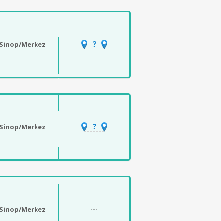
Sinop/Merkez
Sinop/Merkez
Sinop/Merkez
---