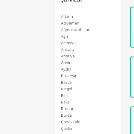
Adana
Adıyaman
Afyonkarahisar
Ağrı
Amasya
Ankara
Antalya
Artvin
Aydın
Balıkesir
Bilecik
Bingöl
Bitlis
Bolu
Burdur
Bursa
Çanakkale
Çankırı