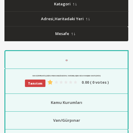
Katagori
Adresi,Haritadaki Yeri
Mesafe
VAN GÜRPINAR İLÇESI KAYMAKAMLIĞI SOSYAL YARDIMLAŞMA VE DAYANIŞMA VAKFI (SYDV)
0.00
( 0 votes )
Tanıtım
Kamu Kurumları
Van/Gürpınar