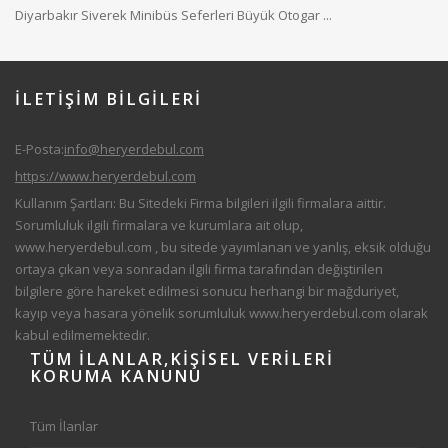
Diyarbakır Siverek Minibüs Seferleri Büyük Otogar ...
İLETİŞİM
BİLGILERİ
E-Posta:
info@heryerdebul.com
https://www.heryerdebul.com
Kullanım Şartları: Bu Sitedeki Firma bilgileri ilgili firmalara aittir.
Sorumluluk ilgili firmalara ve kurumlara ait olup,
www.heryerdebul.com
, bu sitede yayımlanan ve yanlış, eksik olduğu
ortaya çıkan veya sonradan ilgili firma tarafından değiştirilen
bilgilere göre hareket edilmesi sonucu herhangi bir mağduriyet,
kayıp veya hasara yönelik sorumluluk
www.heryerdebul.com
olarak
kabul edilmemektedir.
TÜM
İLANLAR,KIŞISEL VERILERI
KORUMA KANUNU
Tüm İlanlar