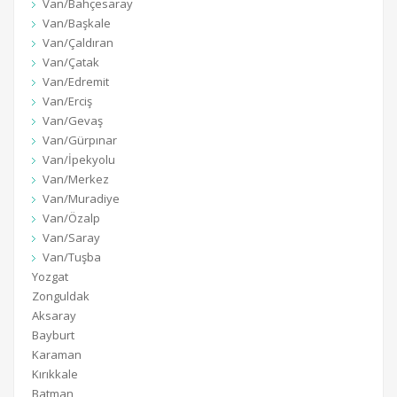
Van/Bahçesaray
Van/Başkale
Van/Çaldıran
Van/Çatak
Van/Edremit
Van/Erciş
Van/Gevaş
Van/Gürpınar
Van/İpekyolu
Van/Merkez
Van/Muradiye
Van/Özalp
Van/Saray
Van/Tuşba
Yozgat
Zonguldak
Aksaray
Bayburt
Karaman
Kırıkkale
Batman