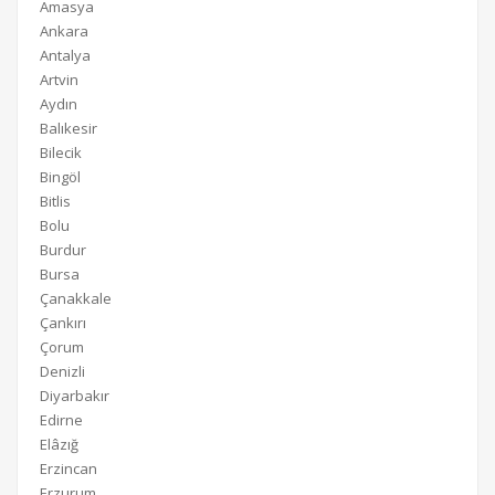
Amasya
Ankara
Antalya
Artvin
Aydın
Balıkesir
Bilecik
Bingöl
Bitlis
Bolu
Burdur
Bursa
Çanakkale
Çankırı
Çorum
Denizli
Diyarbakır
Edirne
Elâzığ
Erzincan
Erzurum